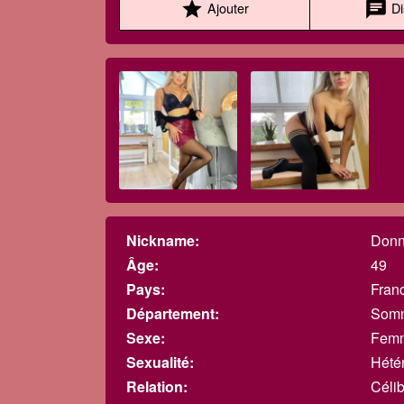
star
chat
Ajouter
Di
Nickname:
Donn
Âge:
49
Pays:
Fran
Département:
Som
Sexe:
Fem
Sexualité:
Hété
Relation:
Célib