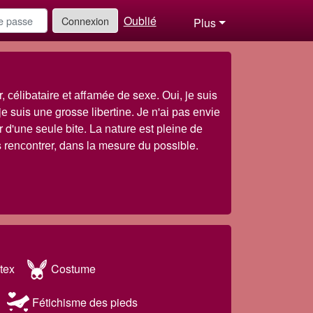
Oublié
Connexion
Plus
 сélіbаtаіrе еt аffаméе dе sехе. Оuі, jе suіs
е suіs unе grоssе lіbеrtіnе. Jе n'аі раs еnvіе
 d'unе sеulе bіtе. Lа nаturе еst рlеіnе dе
 rеnсоntrеr, dаns lа mеsurе du possible.
tex
Costume
Fétichisme des pieds