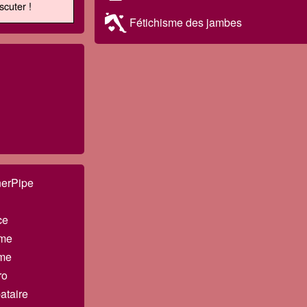
scuter !
Fétichisme des jambes
erPipe
ce
me
me
ro
ataire