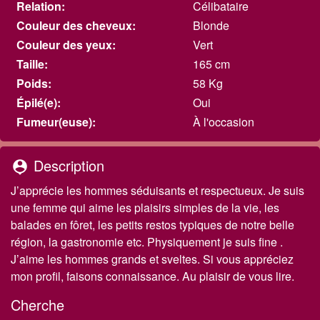
Relation:
Célibataire
Couleur des cheveux:
Blonde
Couleur des yeux:
Vert
Taille:
165 cm
Poids:
58 Kg
Épilé(e):
Oui
Fumeur(euse):
À l'occasion
Description
person_pin
J’apprécie les hommes séduisants et respectueux. Je suis
une femme qui aime les plaisirs simples de la vie, les
balades en fôret, les petits restos typiques de notre belle
région, la gastronomie etc. Physiquement je suis fine .
J’aime les hommes grands et sveltes. Si vous appréciez
mon profil, faisons connaissance. Au plaisir de vous lire.
Cherche