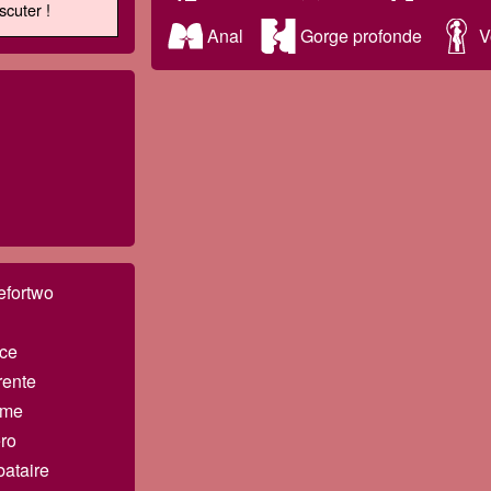
scuter !
Anal
Gorge profonde
V
efortwo
ce
ente
me
ro
bataire