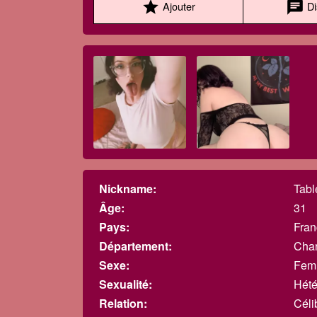
star
chat
Ajouter
Di
Nickname:
Tabl
Âge:
31
Pays:
Fran
Département:
Char
Sexe:
Fem
Sexualité:
Hété
Relation:
Céli