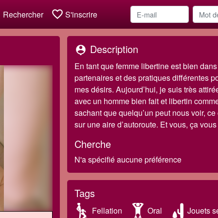
h
favorite_border
Rechercher
S'inscrire
Description
person_pin
En tant que femme libertine est bien dan
partenaires et des pratiques différentes p
mes désirs. Aujourd’hui, je suis très attir
avec un homme bien fait et libertin comme 
sachant que quelqu’un peut nous voir, ce 
sur une aire d’autoroute. Et vous, ça vous 
Cherche
N'a spécifié aucune préférence
Tags
Fellation
Oral
Jouets s